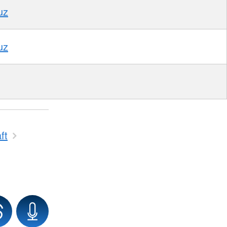
uz
uz
ft