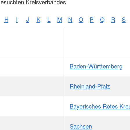
gesuchten Kreisverbandes.
H
I
J
K
L
M
N
O
P
Q
R
S
Baden-Württemberg
Rheinland-Pfalz
Bayerisches Rotes Kre
Sachsen