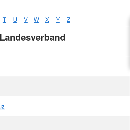
T
U
V
W
X
Y
Z
Landesverband
uz