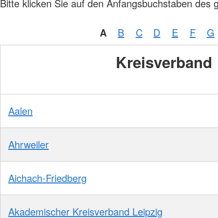
Bitte klicken Sie auf den Anfangsbuchstaben des 
A
B
C
D
E
F
G
Kreisverband
Aalen
Ahrweiler
Aichach-Friedberg
Akademischer Kreisverband Leipzig